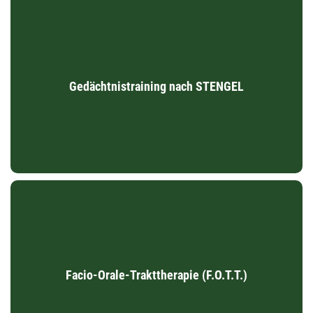
Gedächtnistraining nach STENGEL
Verschiedene Übungen trainieren Konzentration,
Aufmerksamkeit, Denkvermögen, Sprache und
Gedächtnistraining nach STENGEL
Gedächtnisfunktionen. Mit Hilfe von alltagsrelevanten Themen
wird die geistige Leistungs- und Gedächtnisfähigkeit
verbessert.
Facio-Orale-Trakttherapie (F.O.T.T.)
F.O.T.T. umfasst ganzheitliche Übungen, die Schluckstörungen,
Facio-Orale-Trakttherapie (F.O.T.T.)
Atem- und Sprechstörungen nachhaltig verbessern (z. B. bei
Patienten mit Hirnschädigungen).