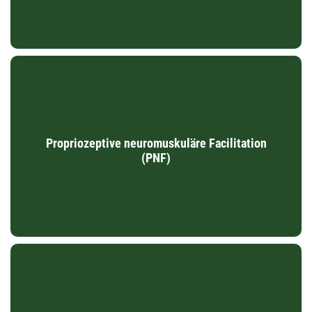
Propriozeptive neuro­muskuläre Facilitation
(PNF)
Propriozeptive neuromuskuläre Facilitation
PNF ist ein therapeutischer Ansatz, der das Zusammenspiel
(PNF)
von Nerven und Muskeln fördert und physiologische
Bewegungs­muster stabilisiert bzw. wiederherstellt.
Entspannungstechniken