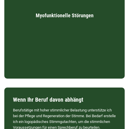
Zungen- und Lippenmuskulatur. Häufige Symptome sind eine
offene Mundhaltung, fehlende Nasenatmung, ein falsches
Schluckmuster und die fehlerhafte Bildung der s-Laute
Myofunktionelle Störungen
(Lispeln).
Unbehandelt können myofunktionelle Störungen u. a. zu
Fehlentwicklungen von Kiefer und Zähnen und erhöhter
Infektanfälligkeit führen.
Wenn Ihr Beruf davon abhängt
Berufstätige mit hoher stimmlicher Belastung unterstütze ich
bei der Pflege und Regeneration der Stimme. Bei Bedarf erstelle
ich ein logopädisches Stimmgutachten, um die stimmlichen
Voraussetzungen für einen Sprechberuf zu beurteilen.