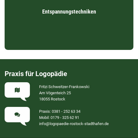
Die Progressive Muskel­entspannung (PMR) und das Autogene
Training (AT) dienen der Gesundheits­förderung. Sie können
Entspannungstechniken
beispielsweise bei der Behandlung von Stimm­erkrankungen,
Konzentrations­problemen und bei der Bewältigung von
krankheitsbedingten Stresssymptomen unterstützend wirken.
Praxis für Logopädie
Fritzi Schweitzer-Frankowski
Am Vögenteich 25
18055 Rostock
Praxis: 0381 - 252 63 34
Mobil: 0179 - 325 62 91
info@logopaedie-rostock-stadthafen.de